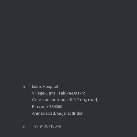
Lions Hospital
Village-Ognaj, Taluka-Daskroi,
Gota-vadsar road, off S P ring road,
Pin code-380060
Ahmedabad, Gujarat (India)
+91 9106715648